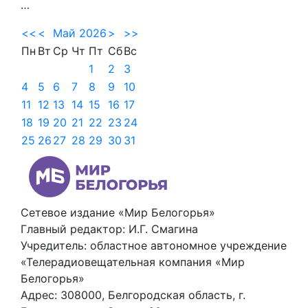
…
<<
<
Май 2026
>
>>
Пн
Вт
Ср
Чт
Пт
Сб
Вс
1
2
3
4
5
6
7
8
9
10
11
12
13
14
15
16
17
18
19
20
21
22
23
24
25
26
27
28
29
30
31
Сетевое издание «Мир Белогорья»
Главный редактор: И.Г. Смагина
Учредитель: областное автономное учреждение
«Телерадиовещательная компания «Мир
Белогорья»
Адрес: 308000, Белгородская область, г.