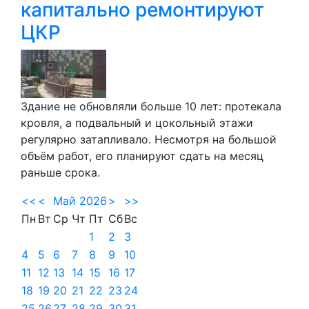
капитально ремонтируют
ЦКР
Здание не обновляли больше 10 лет: протекала
кровля, а подвальный и цокольный этажи
регулярно затапливало. Несмотря на большой
объём работ, его планируют сдать на месяц
раньше срока.
<<
<
Май 2026
>
>>
Пн
Вт
Ср
Чт
Пт
Сб
Вс
1
2
3
4
5
6
7
8
9
10
11
12
13
14
15
16
17
18
19
20
21
22
23
24
25
26
27
28
29
30
31