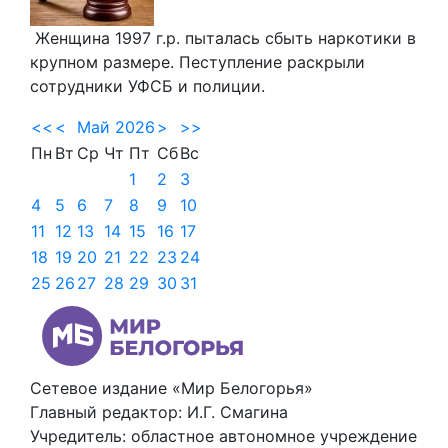
Женщина 1997 г.р. пыталась сбыть наркотики в
крупном размере. Пеступление раскрыли
сотрудники УФСБ и полиции.
<<
<
Май 2026
>
>>
Пн
Вт
Ср
Чт
Пт
Сб
Вс
1
2
3
4
5
6
7
8
9
10
11
12
13
14
15
16
17
18
19
20
21
22
23
24
25
26
27
28
29
30
31
Сетевое издание «Мир Белогорья»
Главный редактор: И.Г. Смагина
Учредитель: областное автономное учреждение