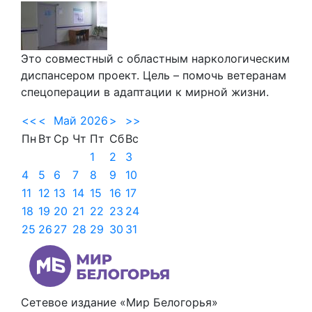
Это совместный с областным наркологическим
диспансером проект. Цель – помочь ветеранам
спецоперации в адаптации к мирной жизни.
<<
<
Май 2026
>
>>
Пн
Вт
Ср
Чт
Пт
Сб
Вс
1
2
3
4
5
6
7
8
9
10
11
12
13
14
15
16
17
18
19
20
21
22
23
24
25
26
27
28
29
30
31
Сетевое издание «Мир Белогорья»