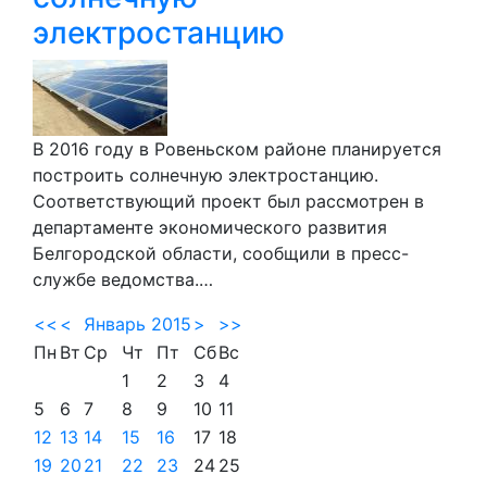
электростанцию
В 2016 году в Ровеньском районе планируется
построить солнечную электростанцию.
Соответствующий проект был рассмотрен в
департаменте экономического развития
Белгородской области, сообщили в пресс-
службе ведомства.…
<<
<
Январь 2015
>
>>
Пн
Вт
Ср
Чт
Пт
Сб
Вс
1
2
3
4
5
6
7
8
9
10
11
12
13
14
15
16
17
18
19
20
21
22
23
24
25