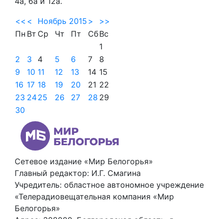
4а, 6а и 12а.
<<
<
Ноябрь 2015
>
>>
Пн
Вт
Ср
Чт
Пт
Сб
Вс
1
2
3
4
5
6
7
8
9
10
11
12
13
14
15
16
17
18
19
20
21
22
23
24
25
26
27
28
29
30
Сетевое издание «Мир Белогорья»
Главный редактор: И.Г. Смагина
Учредитель: областное автономное учреждение
«Телерадиовещательная компания «Мир
Белогорья»