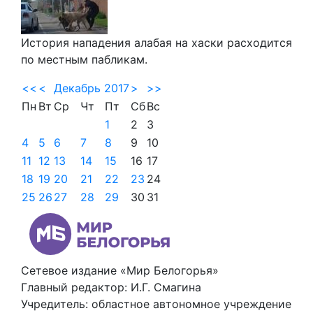
История нападения алабая на хаски расходится
по местным пабликам.
<<
<
Декабрь 2017
>
>>
Пн
Вт
Ср
Чт
Пт
Сб
Вс
1
2
3
4
5
6
7
8
9
10
11
12
13
14
15
16
17
18
19
20
21
22
23
24
25
26
27
28
29
30
31
Сетевое издание «Мир Белогорья»
Главный редактор: И.Г. Смагина
Учредитель: областное автономное учреждение