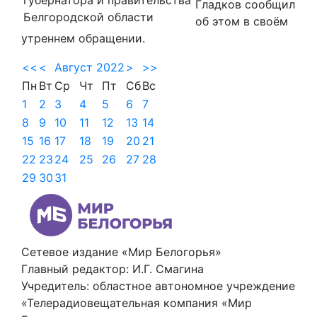
Гладков сообщил
Белгородской области
об этом в своём
утреннем обращении.
<<
<
Август 2022
>
>>
Пн
Вт
Ср
Чт
Пт
Сб
Вс
1
2
3
4
5
6
7
8
9
10
11
12
13
14
15
16
17
18
19
20
21
22
23
24
25
26
27
28
29
30
31
Сетевое издание «Мир Белогорья»
Главный редактор: И.Г. Смагина
Учредитель: областное автономное учреждение
«Телерадиовещательная компания «Мир