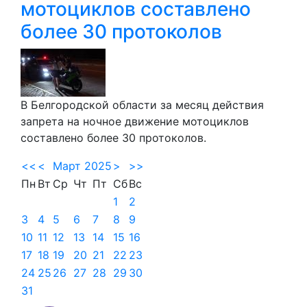
мотоциклов составлено
более 30 протоколов
В Белгородской области за месяц действия
запрета на ночное движение мотоциклов
составлено более 30 протоколов.
<<
<
Март 2025
>
>>
Пн
Вт
Ср
Чт
Пт
Сб
Вс
1
2
3
4
5
6
7
8
9
10
11
12
13
14
15
16
17
18
19
20
21
22
23
24
25
26
27
28
29
30
31