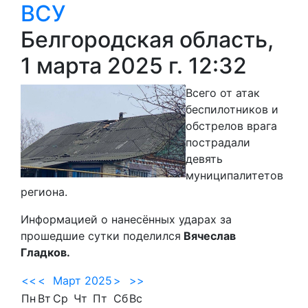
ВСУ
Белгородская область,
1 марта 2025 г. 12:32
Всего от атак
беспилотников и
обстрелов врага
пострадали
девять
муниципалитетов
региона.
Информацией о нанесённых ударах за
прошедшие сутки поделился
Вячеслав
Гладков.
<<
<
Март 2025
>
>>
Пн
Вт
Ср
Чт
Пт
Сб
Вс