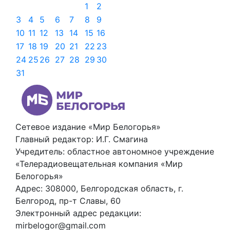
1
2
3
4
5
6
7
8
9
10
11
12
13
14
15
16
17
18
19
20
21
22
23
24
25
26
27
28
29
30
31
Сетевое издание «Мир Белогорья»
Главный редактор: И.Г. Смагина
Учредитель: областное автономное учреждение
«Телерадиовещательная компания «Мир
Белогорья»
Адрес: 308000, Белгородская область, г.
Белгород, пр-т Славы, 60
Электронный адрес редакции:
mirbelogor@gmail.com