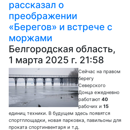
рассказал о
преображении
«Берегов» и встрече с
моржами
Белгородская область,
1 марта 2025 г. 21:58
Сейчас на правом
берегу
Северского
Донца ежедневно
работают
40
рабочих и
15
единиц техники. В будущем здесь появятся
спортплощадки, новая парковка, павильоны для
проката спортинвентаря и т.д.