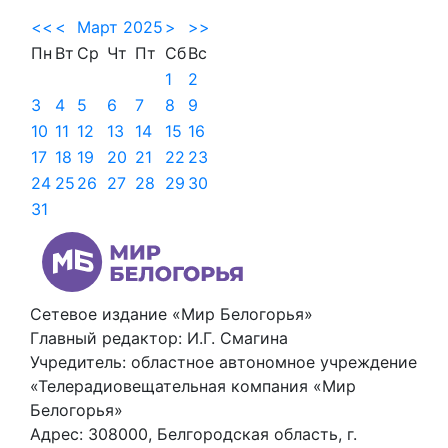
<<
<
Март 2025
>
>>
Пн
Вт
Ср
Чт
Пт
Сб
Вс
1
2
3
4
5
6
7
8
9
10
11
12
13
14
15
16
17
18
19
20
21
22
23
24
25
26
27
28
29
30
31
Сетевое издание «Мир Белогорья»
Главный редактор: И.Г. Смагина
Учредитель: областное автономное учреждение
«Телерадиовещательная компания «Мир
Белогорья»
Адрес: 308000, Белгородская область, г.