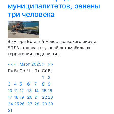
муниципалитетов, ранены
три человека
В хуторе Богатый Новооскольского округа
БПЛА атаковал грузовой автомобиль на
территории предприятия.
<<
<
Март 2025
>
>>
Пн
Вт
Ср
Чт
Пт
Сб
Вс
1
2
3
4
5
6
7
8
9
10
11
12
13
14
15
16
17
18
19
20
21
22
23
24
25
26
27
28
29
30
31