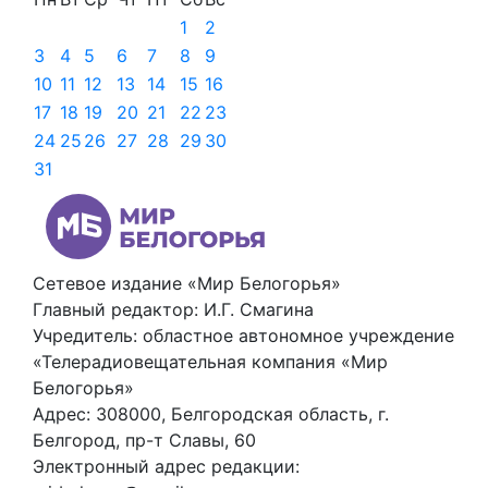
1
2
3
4
5
6
7
8
9
10
11
12
13
14
15
16
17
18
19
20
21
22
23
24
25
26
27
28
29
30
31
Сетевое издание «Мир Белогорья»
Главный редактор: И.Г. Смагина
Учредитель: областное автономное учреждение
«Телерадиовещательная компания «Мир
Белогорья»
Адрес: 308000, Белгородская область, г.
Белгород, пр-т Славы, 60
Электронный адрес редакции: