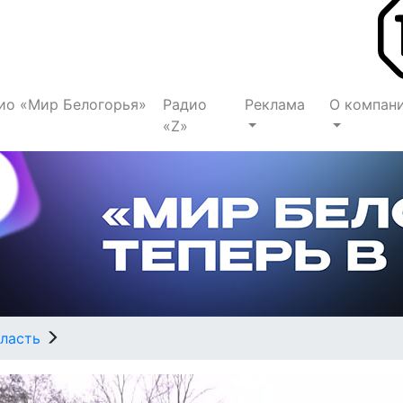
ио «Мир Белогорья»
Радио
Реклама
О компан
«Z»
ласть