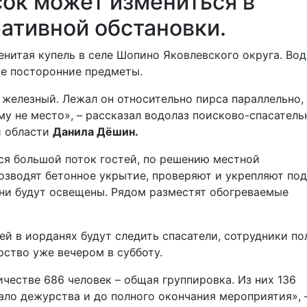
сок может измениться в
ативной обстановки.
нитая купель в селе Шопино Яковлевского округа. Вод
се посторонние предметы.
 железный. Лежал он относительно пирса параллельно,
ему не место», – рассказал водолаз поисково-спасатель
й области
Данила Дёшин.
ся большой поток гостей, по решению местной
озводят бетонное укрытие, проверяют и укрепляют по
 они будут освещены. Рядом разместят обогреваемые
ей в иорданях будут следить спасатели, сотрудники п
рство уже вечером в субботу.
ичестве 686 человек – общая группировка. Из них 136
чало дежурства и до полного окончания мероприятия», 