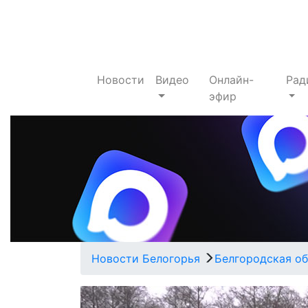
Новости
Видео
Онлайн-
Рад
эфир
Новости Белогорья
Белгородская об