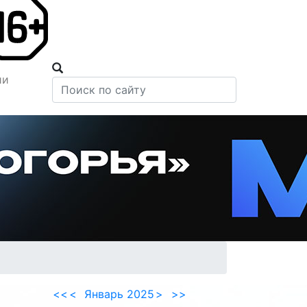
ии
<<
<
Январь 2025
>
>>