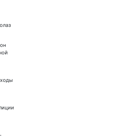
олаз
 он
ной
дходы
олиции
–