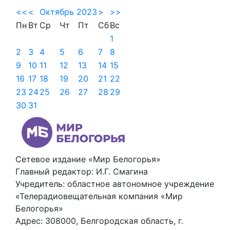
<<
<
Октябрь 2023
>
>>
Пн
Вт
Ср
Чт
Пт
Сб
Вс
1
2
3
4
5
6
7
8
9
10
11
12
13
14
15
16
17
18
19
20
21
22
23
24
25
26
27
28
29
30
31
Сетевое издание «Мир Белогорья»
Главный редактор: И.Г. Смагина
Учредитель: областное автономное учреждение
«Телерадиовещательная компания «Мир
Белогорья»
Адрес: 308000, Белгородская область, г.