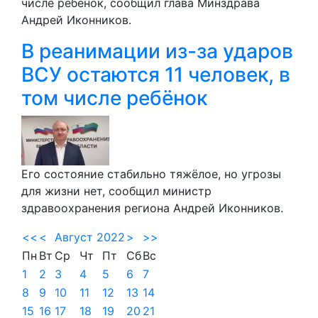
числе ребёнок, сообщил глава Минздрава
Андрей Иконников.
В реанимации из-за ударов
ВСУ остаются 11 человек, в
том числе ребёнок
Его состояние стабильно тяжёлое, но угрозы
для жизни нет, сообщил министр
здравоохранения региона Андрей Иконников.
<<
<
Август 2022
>
>>
Пн
Вт
Ср
Чт
Пт
Сб
Вс
1
2
3
4
5
6
7
8
9
10
11
12
13
14
15
16
17
18
19
20
21