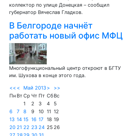
коллектор по улице Донецкая – сообщил
губернатор Вячеслав Гладков.
В Белгороде начнёт
работать новый офис МФЦ
Многофункциональный центр откроют в БГТУ
им. Шухова в конце этого года.
<<
<
Май 2013
>
>>
Пн
Вт
Ср
Чт
Пт
Сб
Вс
1
2
3
4
5
6
7
8
9
10
11
12
13
14
15
16
17
18
19
20
21
22
23
24
25
26
27
28
29
30
31