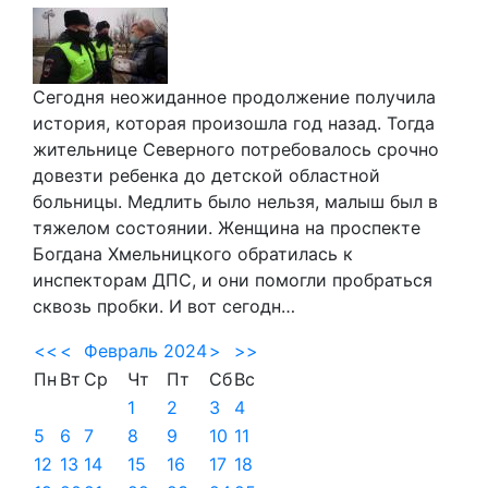
Сегодня неожиданное продолжение получила
история, которая произошла год назад. Тогда
жительнице Северного потребовалось срочно
довезти ребенка до детской областной
больницы. Медлить было нельзя, малыш был в
тяжелом состоянии. Женщина на проспекте
Богдана Хмельницкого обратилась к
инспекторам ДПС, и они помогли пробраться
сквозь пробки. И вот сегодн…
<<
<
Февраль 2024
>
>>
Пн
Вт
Ср
Чт
Пт
Сб
Вс
1
2
3
4
5
6
7
8
9
10
11
12
13
14
15
16
17
18