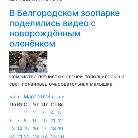
В Белгородском зоопарке
поделились видео с
новорождённым
оленёнком
Семейство пятнистых оленей пополнилось: на
свет появилась очаровательная малышка.
<<
<
Март 2023
>
>>
Пн
Вт
Ср
Чт
Пт
Сб
Вс
1
2
3
4
5
6
7
8
9
10
11
12
13
14
15
16
17
18
19
20
21
22
23
24
25
26