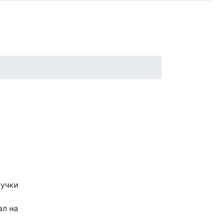
оучки
ал на