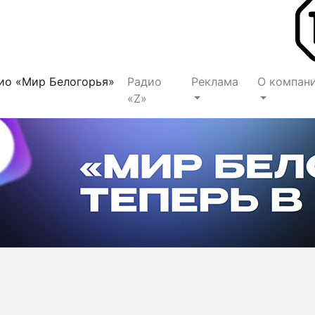
ио «Мир Белогорья»
Радио
Реклама
О компан
«Z»