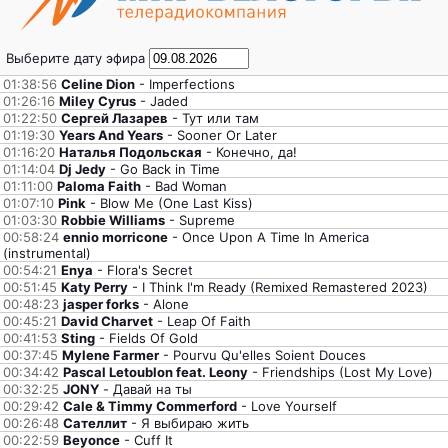
Выберите дату эфира
01:38:56
Celine Dion
- Imperfections
01:26:16
Miley Cyrus
- Jaded
01:22:50
Сергей Лазарев
- Тут или там
01:19:30
Years And Years
- Sooner Or Later
01:16:20
Наталья Подольская
- Конечно, да!
01:14:04
Dj Jedy
- Go Back in Time
01:11:00
Paloma Faith
- Bad Woman
01:07:10
Pink
- Blow Me (One Last Kiss)
01:03:30
Robbie Williams
- Supreme
00:58:24
ennio morricone
- Once Upon A Time In America
(instrumental)
00:54:21
Enya
- Flora's Secret
00:51:45
Katy Perry
- I Think I'm Ready (Remixed Remastered 2023)
00:48:23
jasper forks
- Alone
00:45:21
David Charvet
- Leap Of Faith
00:41:53
Sting
- Fields Of Gold
00:37:45
Mylene Farmer
- Pourvu Qu'elles Soient Douces
00:34:42
Pascal Letoublon feat. Leony
- Friendships (Lost My Love)
00:32:25
JONY
- Давай на ты
00:29:42
Cale & Timmy Commerford
- Love Yourself
00:26:48
Сателлит
- Я выбираю жить
00:22:59
Beyonce
- Cuff It