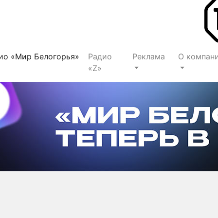
ио «Мир Белогорья»
Радио
Реклама
О компан
«Z»