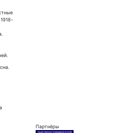
стные
1918-
а.
чей.
сна.
а
Партнёры