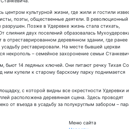
 Станкевича.
сь центром культурной жизни, где жили и гостили изве
ристы, поэты, общественные деятели. В революционный 
 разрушен. Позже в Удеревке жизнь стала стихать,
 От слияния двух поселений образовалась Мухоудеровк
т в отреставрированном деревянном здании, где ранее
 усадьбу реставрировали. На месте бывшей церкви
тся некрополь – семейное захоронение семьи Станкеви
м, бьют 14 ледяных ключей. Они питают речку Тихая Со
д ним купели к старому барскому парку поднимается
лощадку, с которой видны все окрестности Удеревки и
аллей расположена деревянная сцена. Здесь проводят
еко от въезда в усадьбу за полукруглым забором – пар
Меню сайта