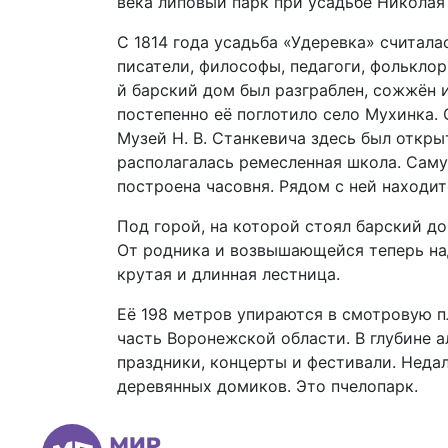
века липовый парк при усадьбе Николая
С 1814 года усадьба «Удеревка» считала
писатели, философы, педагоги, фолькло
й барский дом был разграблен, сожжён и
постепенно её поглотило село Мухинка.
Музей Н. В. Станкевича здесь был откры
располагалась ремесленная школа. Саму
построена часовня. Рядом с ней находи
Под горой, на которой стоял барский до
От родника и возвышающейся теперь на
крутая и длинная лестница.
Её 198 метров упираются в смотровую п
часть Воронежской области. В глубине 
праздники, концерты и фестивали. Недал
деревянных домиков. Это пчелопарк.