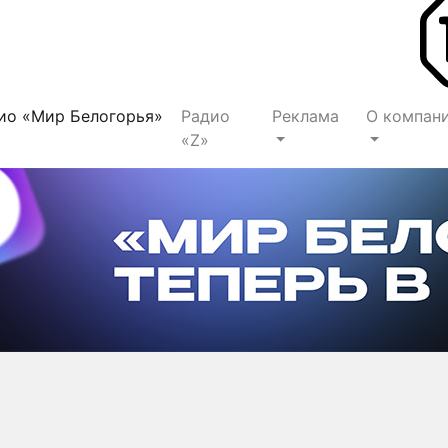
ио «Мир Белогорья»
Радио
Реклама
О компан
«Z»