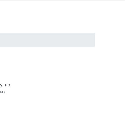
у, но
ных