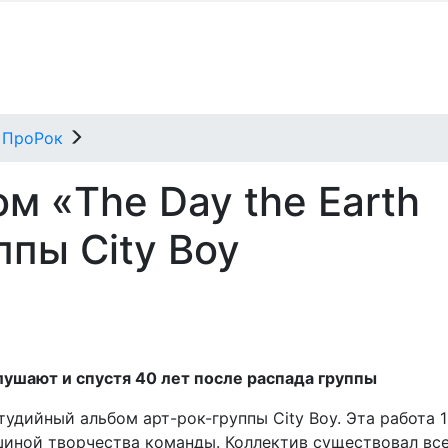
ПроРок
м «The Day the Earth
ппы City Boy
лушают и спустя 40 лет после распада группы
 студийный альбом арт-рок-группы City Boy. Эта работа 
шиной творчества команды. Коллектив существовал вс