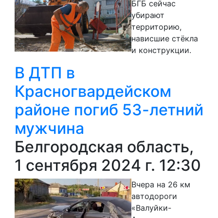
БГБ сейчас
убирают
территорию,
нависшие стёкла
и конструкции.
В ДТП в
Красногвардейском
районе погиб 53-летний
мужчина
Белгородская область,
1 сентября 2024 г. 12:30
Вчера на 26 км
автодороги
«Валуйки-