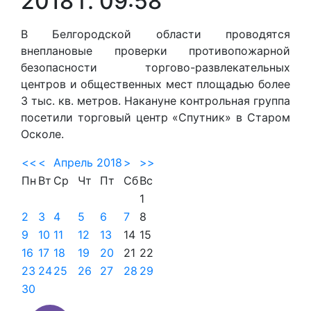
2018 г. 09:58
В Белгородской области проводятся
внеплановые проверки противопожарной
безопасности торгово-развлекательных
центров и общественных мест площадью более
3 тыс. кв. метров. Накануне контрольная группа
посетили торговый центр «Спутник» в Старом
Осколе.
<<
<
Апрель 2018
>
>>
Пн
Вт
Ср
Чт
Пт
Сб
Вс
1
2
3
4
5
6
7
8
9
10
11
12
13
14
15
16
17
18
19
20
21
22
23
24
25
26
27
28
29
30