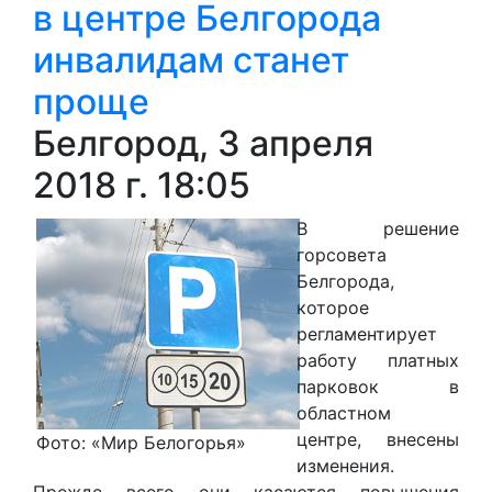
в центре Белгорода
инвалидам станет
проще
Белгород, 3 апреля
2018 г. 18:05
В решение
горсовета
Белгорода,
которое
регламентирует
работу платных
парковок в
областном
центре, внесены
Фото: «Мир Белогорья»
изменения.
Прежде всего они касаются повышения