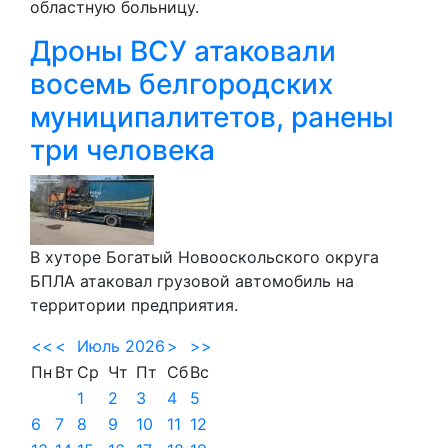
областную больницу.
Дроны ВСУ атаковали
восемь белгородских
муниципалитетов, ранены
три человека
В хуторе Богатый Новооскольского округа
БПЛА атаковал грузовой автомобиль на
территории предприятия.
<<
<
Июль 2026
>
>>
Пн
Вт
Ср
Чт
Пт
Сб
Вс
1
2
3
4
5
6
7
8
9
10
11
12