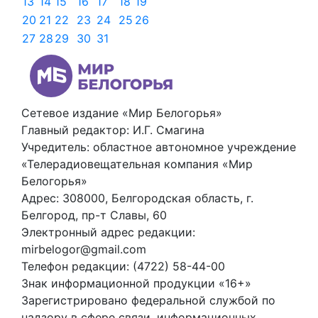
13
14
15
16
17
18
19
20
21
22
23
24
25
26
27
28
29
30
31
Сетевое издание «Мир Белогорья»
Главный редактор: И.Г. Смагина
Учредитель: областное автономное учреждение
«Телерадиовещательная компания «Мир
Белогорья»
Адрес: 308000, Белгородская область, г.
Белгород, пр-т Славы, 60
Электронный адрес редакции:
mirbelogor@gmail.com
Телефон редакции: (4722) 58-44-00
Знак информационной продукции «16+»
Зарегистрировано федеральной службой по
надзору в сфере связи, информационных