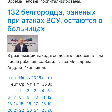
Восемь человек госпитализированы.
132 белгородца, раненых
при атаках ВСУ, остаются в
больницах
В реанимации находятся девять человек, в том
числе ребёнок, сообщил глава Минздрава
Андрей Иконников.
<<
<
Июль 2026
>
>>
Пн
Вт
Ср
Чт
Пт
Сб
Вс
1
2
3
4
5
6
7
8
9
10
11
12
13
14
15
16
17
18
19
20
21
22
23
24
25
26