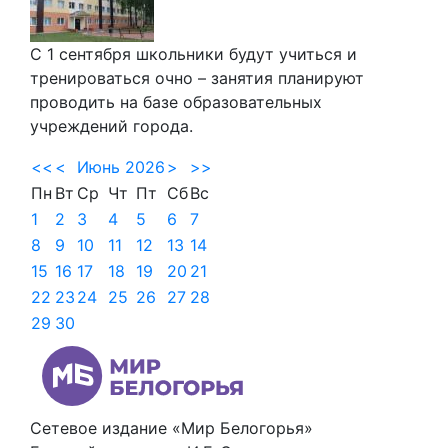
С 1 сентября школьники будут учиться и
тренироваться очно – занятия планируют
проводить на базе образовательных
учреждений города.
<<
<
Июнь 2026
>
>>
Пн
Вт
Ср
Чт
Пт
Сб
Вс
1
2
3
4
5
6
7
8
9
10
11
12
13
14
15
16
17
18
19
20
21
22
23
24
25
26
27
28
29
30
Сетевое издание «Мир Белогорья»