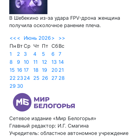
В Шебекино из-за удара FPV-дрона женщина
получила осколочное ранение плеча.
<<
<
Июнь 2026
>
>>
Пн
Вт
Ср
Чт
Пт
Сб
Вс
1
2
3
4
5
6
7
8
9
10
11
12
13
14
15
16
17
18
19
20
21
22
23
24
25
26
27
28
29
30
Сетевое издание «Мир Белогорья»
Главный редактор: И.Г. Смагина
Учредитель: областное автономное учреждение