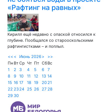
«Рафтинг на равных»
Кирилл ещё недавно с опаской относился к
глубине. Пообщался со старооскольскими
рафтингистками – и поплыл.
<<
<
Июнь 2026
>
>>
Пн
Вт
Ср
Чт
Пт
Сб
Вс
1
2
3
4
5
6
7
8
9
10
11
12
13
14
15
16
17
18
19
20
21
22
23
24
25
26
27
28
29
30