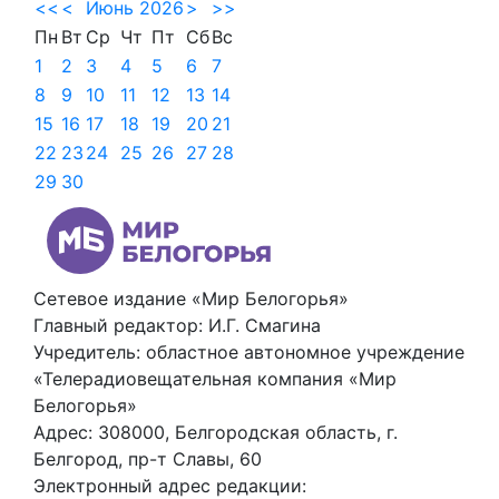
<<
<
Июнь 2026
>
>>
Пн
Вт
Ср
Чт
Пт
Сб
Вс
1
2
3
4
5
6
7
8
9
10
11
12
13
14
15
16
17
18
19
20
21
22
23
24
25
26
27
28
29
30
Сетевое издание «Мир Белогорья»
Главный редактор: И.Г. Смагина
Учредитель: областное автономное учреждение
«Телерадиовещательная компания «Мир
Белогорья»
Адрес: 308000, Белгородская область, г.
Белгород, пр-т Славы, 60
Электронный адрес редакции: