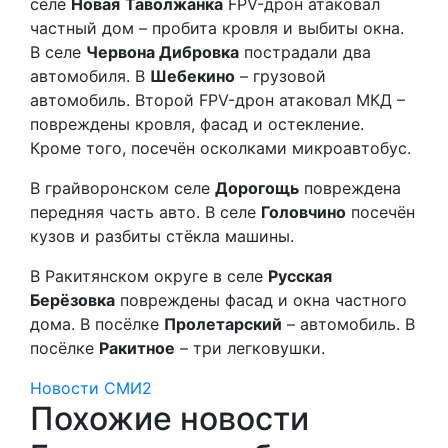
селе
Новая
Таволжанка
FPV-дрон атаковал
частный дом – пробита кровля и выбиты окна.
В селе
Червона Дибровка
пострадали два
автомобиля. В
Шебекино
– грузовой
автомобиль. Второй FPV-дрон атаковал МКД –
повреждены кровля, фасад и остекление.
Кроме того, посечён осколками микроавтобус.
В грайворонском селе
Дорогощь
повреждена
передняя часть авто. В селе
Головчино
посечён
кузов и разбиты стёкла машины.
В Ракитянском округе в селе
Русская
Берёзовка
повреждены фасад и окна частного
дома. В посёлке
Пролетарский
– автомобиль. В
посёлке
Ракитное
– три легковушки.
Новости СМИ2
Похожие новости