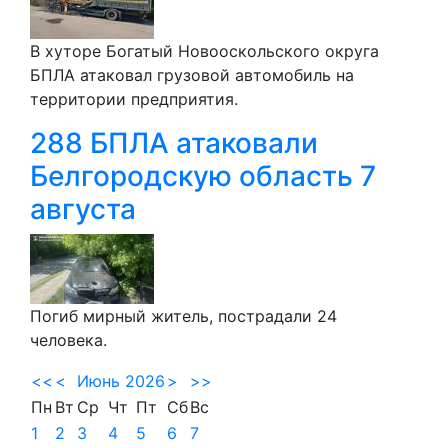
В хуторе Богатый Новооскольского округа
БПЛА атаковал грузовой автомобиль на
территории предприятия.
288 БПЛА атаковали
Белгородскую область 7
августа
Погиб мирный житель, пострадали 24
человека.
<<
<
Июнь 2026
>
>>
Пн
Вт
Ср
Чт
Пт
Сб
Вс
1
2
3
4
5
6
7