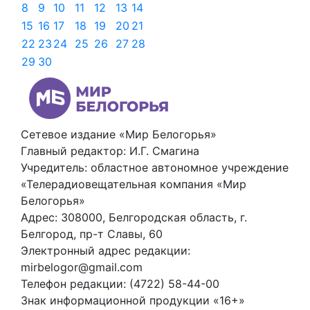
8
9
10
11
12
13
14
15
16
17
18
19
20
21
22
23
24
25
26
27
28
29
30
Сетевое издание «Мир Белогорья»
Главный редактор: И.Г. Смагина
Учредитель: областное автономное учреждение
«Телерадиовещательная компания «Мир
Белогорья»
Адрес: 308000, Белгородская область, г.
Белгород, пр-т Славы, 60
Электронный адрес редакции:
mirbelogor@gmail.com
Телефон редакции: (4722) 58-44-00
Знак информационной продукции «16+»