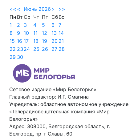
<<
<
Июнь 2026
>
>>
Пн
Вт
Ср
Чт
Пт
Сб
Вс
1
2
3
4
5
6
7
8
9
10
11
12
13
14
15
16
17
18
19
20
21
22
23
24
25
26
27
28
29
30
Сетевое издание «Мир Белогорья»
Главный редактор: И.Г. Смагина
Учредитель: областное автономное учреждение
«Телерадиовещательная компания «Мир
Белогорья»
Адрес: 308000, Белгородская область, г.
Белгород, пр-т Славы, 60