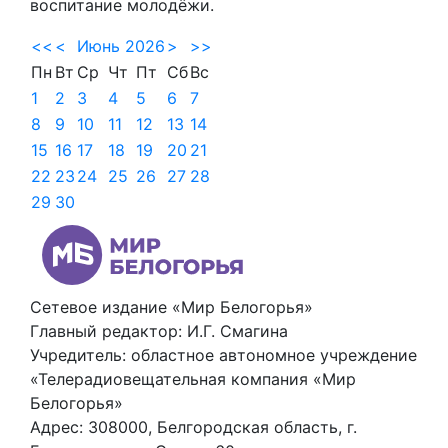
воспитание молодёжи.
<<
<
Июнь 2026
>
>>
Пн
Вт
Ср
Чт
Пт
Сб
Вс
1
2
3
4
5
6
7
8
9
10
11
12
13
14
15
16
17
18
19
20
21
22
23
24
25
26
27
28
29
30
Сетевое издание «Мир Белогорья»
Главный редактор: И.Г. Смагина
Учредитель: областное автономное учреждение
«Телерадиовещательная компания «Мир
Белогорья»
Адрес: 308000, Белгородская область, г.