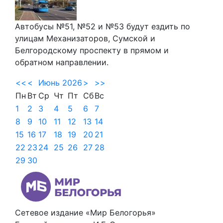
Автобусы №51, №52 и №53 будут ездить по
улицам Механизаторов, Сумской и
Белгородскому проспекту в прямом и
обратном направлении.
<<
<
Июнь 2026
>
>>
Пн
Вт
Ср
Чт
Пт
Сб
Вс
1
2
3
4
5
6
7
8
9
10
11
12
13
14
15
16
17
18
19
20
21
22
23
24
25
26
27
28
29
30
Сетевое издание «Мир Белогорья»