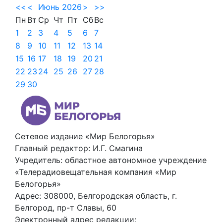
<<
<
Июнь 2026
>
>>
Пн
Вт
Ср
Чт
Пт
Сб
Вс
1
2
3
4
5
6
7
8
9
10
11
12
13
14
15
16
17
18
19
20
21
22
23
24
25
26
27
28
29
30
Сетевое издание «Мир Белогорья»
Главный редактор: И.Г. Смагина
Учредитель: областное автономное учреждение
«Телерадиовещательная компания «Мир
Белогорья»
Адрес: 308000, Белгородская область, г.
Белгород, пр-т Славы, 60
Электронный адрес редакции: