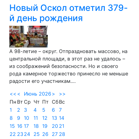
Новый Оскол отметил 379-
й день рождения
А 98-летие – округ. Отпраздновать массово, на
центральной площади, в этот раз не удалось –
из соображений безопасности. Но и своего
рода камерное торжество принесло не меньше
радости его участникам.…
<<
<
Июнь 2026
>
>>
Пн
Вт
Ср
Чт
Пт
Сб
Вс
1
2
3
4
5
6
7
8
9
10
11
12
13
14
15
16
17
18
19
20
21
22
23
24
25
26
27
28