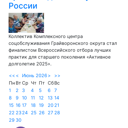
России
Коллектив Комплексного центра
соцобслуживания Грайворонского округа стал
финалистом Всероссийского отбора лучших
практик для старшего поколения «Активное
долголетие 2025».
<<
<
Июнь 2026
>
>>
Пн
Вт
Ср
Чт
Пт
Сб
Вс
1
2
3
4
5
6
7
8
9
10
11
12
13
14
15
16
17
18
19
20
21
22
23
24
25
26
27
28
29
30