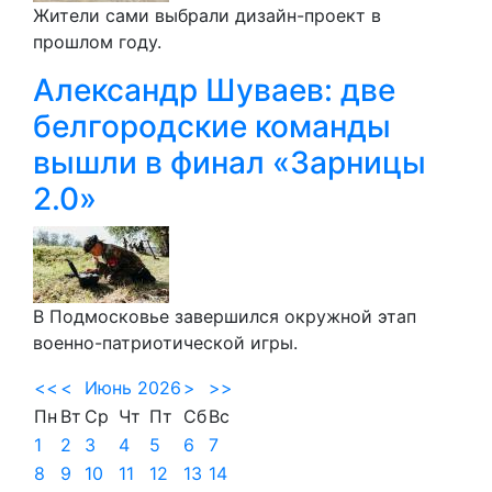
Жители сами выбрали дизайн-проект в
прошлом году.
Александр Шуваев: две
белгородские команды
вышли в финал «Зарницы
2.0»
В Подмосковье завершился окружной этап
военно-патриотической игры.
<<
<
Июнь 2026
>
>>
Пн
Вт
Ср
Чт
Пт
Сб
Вс
1
2
3
4
5
6
7
8
9
10
11
12
13
14