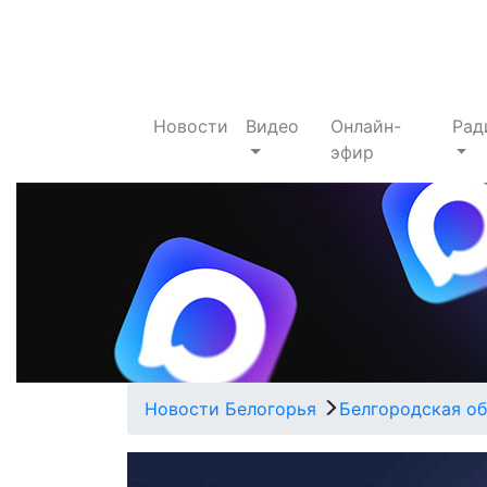
Новости
Видео
Онлайн-
Рад
эфир
Новости Белогорья
Белгородская об