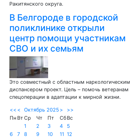
Ракитянского округа.
В Белгороде в городской
поликлинике открыли
центр помощи участникам
СВО и их семьям
Это совместный с областным наркологическим
диспансером проект. Цель – помочь ветеранам
спецоперации в адаптации к мирной жизни.
<<
<
Октябрь 2025
>
>>
Пн
Вт
Ср
Чт
Пт
Сб
Вс
1
2
3
4
5
6
7
8
9
10
11
12