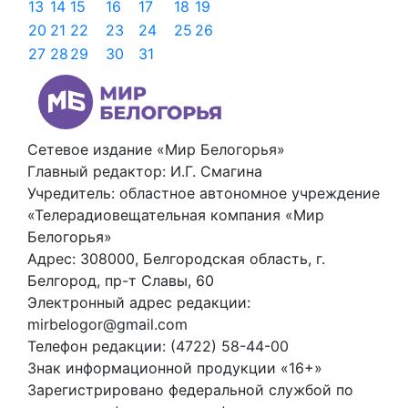
13
14
15
16
17
18
19
20
21
22
23
24
25
26
27
28
29
30
31
Сетевое издание «Мир Белогорья»
Главный редактор: И.Г. Смагина
Учредитель: областное автономное учреждение
«Телерадиовещательная компания «Мир
Белогорья»
Адрес: 308000, Белгородская область, г.
Белгород, пр-т Славы, 60
Электронный адрес редакции:
mirbelogor@gmail.com
Телефон редакции: (4722) 58-44-00
Знак информационной продукции «16+»
Зарегистрировано федеральной службой по