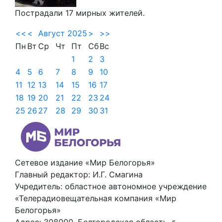
Пострадали 17 мирных жителей.
<<
<
Август 2025
>
>>
Пн
Вт
Ср
Чт
Пт
Сб
Вс
1
2
3
4
5
6
7
8
9
10
11
12
13
14
15
16
17
18
19
20
21
22
23
24
25
26
27
28
29
30
31
Сетевое издание «Мир Белогорья»
Главный редактор: И.Г. Смагина
Учредитель: областное автономное учреждение
«Телерадиовещательная компания «Мир
Белогорья»
Адрес: 308000, Белгородская область, г.