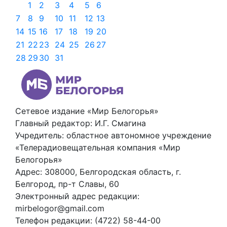
1
2
3
4
5
6
7
8
9
10
11
12
13
14
15
16
17
18
19
20
21
22
23
24
25
26
27
28
29
30
31
Сетевое издание «Мир Белогорья»
Главный редактор: И.Г. Смагина
Учредитель: областное автономное учреждение
«Телерадиовещательная компания «Мир
Белогорья»
Адрес: 308000, Белгородская область, г.
Белгород, пр-т Славы, 60
Электронный адрес редакции:
mirbelogor@gmail.com
Телефон редакции: (4722) 58-44-00