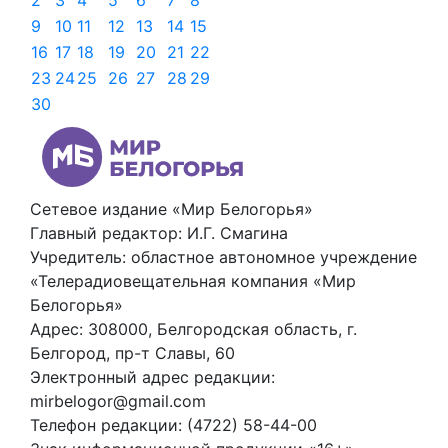
2
3
4
5
6
7
8
9
10
11
12
13
14
15
16
17
18
19
20
21
22
23
24
25
26
27
28
29
30
Сетевое издание «Мир Белогорья»
Главный редактор: И.Г. Смагина
Учредитель: областное автономное учреждение
«Телерадиовещательная компания «Мир
Белогорья»
Адрес: 308000, Белгородская область, г.
Белгород, пр-т Славы, 60
Электронный адрес редакции:
mirbelogor@gmail.com
Телефон редакции: (4722) 58-44-00