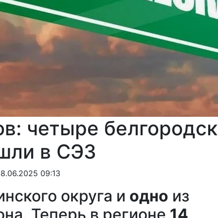
ов: четыре белгородс
шли в СЭЗ
18.06.2025 09:13
инского округа и
одно
из
она. Теперь в регионе
14