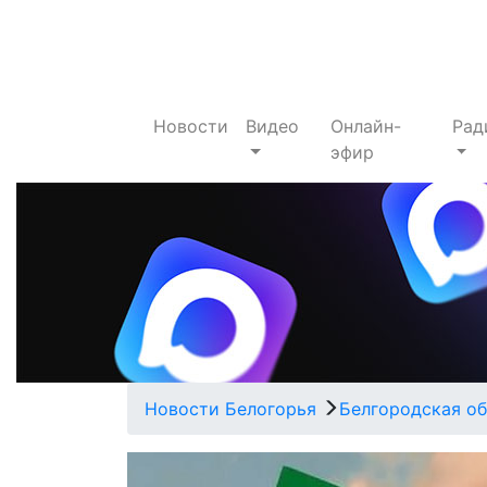
Новости
Видео
Онлайн-
Рад
эфир
Новости Белогорья
Белгородская об