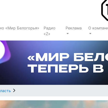
ио «Мир Белогорья»
Радио
Реклама
О компан
«Z»
ласть