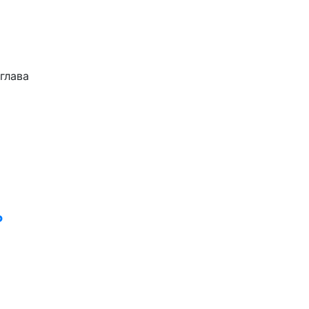
глава
ь