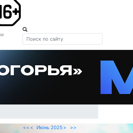
ии
<<
<
Июнь 2025
>
>>