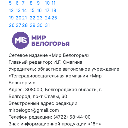
5
6
7
8
9
10
11
12
13
14
15
16
17
18
19
20
21
22
23
24
25
26
27
28
29
30
31
Сетевое издание «Мир Белогорья»
Главный редактор: И.Г. Смагина
Учредитель: областное автономное учреждение
«Телерадиовещательная компания «Мир
Белогорья»
Адрес: 308000, Белгородская область, г.
Белгород, пр-т Славы, 60
Электронный адрес редакции:
mirbelogor@gmail.com
Телефон редакции: (4722) 58-44-00
Знак информационной продукции «16+»