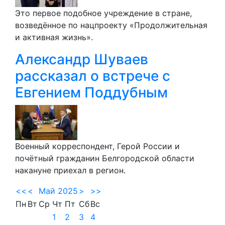
Это первое подобное учреждение в стране,
возведённое по нацпроекту «Продолжительная
и активная жизнь».
Александр Шуваев
рассказал о встрече с
Евгением Поддубным
Военный корреспондент, Герой России и
почётный гражданин Белгородской области
накануне приехал в регион.
<<
<
Май 2025
>
>>
Пн
Вт
Ср
Чт
Пт
Сб
Вс
1
2
3
4