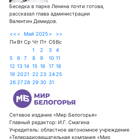
Беседка в парке Ленина почти готова,
рассказал глава администрации
Валентин Демидов.
<<
<
Май 2025
>
>>
Пн
Вт
Ср
Чт
Пт
Сб
Вс
1
2
3
4
5
6
7
8
9
10
11
12
13
14
15
16
17
18
19
20
21
22
23
24
25
26
27
28
29
30
31
Сетевое издание «Мир Белогорья»
Главный редактор: И.Г. Смагина
Учредитель: областное автономное учреждение
«Телерадиовещательная компания «Мир