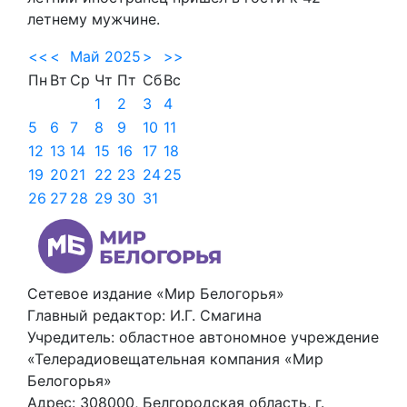
летнему мужчине.
<<
<
Май 2025
>
>>
Пн
Вт
Ср
Чт
Пт
Сб
Вс
1
2
3
4
5
6
7
8
9
10
11
12
13
14
15
16
17
18
19
20
21
22
23
24
25
26
27
28
29
30
31
Сетевое издание «Мир Белогорья»
Главный редактор: И.Г. Смагина
Учредитель: областное автономное учреждение
«Телерадиовещательная компания «Мир
Белогорья»
Адрес: 308000, Белгородская область, г.