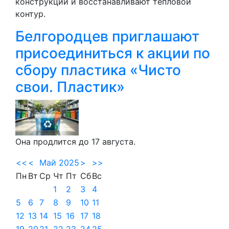
конструкции и восстанавливают тепловой
контур.
Белгородцев приглашают
присоединиться к акции по
сбору пластика «Чисто
свои. Пластик»
Она продлится до 17 августа.
<<
<
Май 2025
>
>>
Пн
Вт
Ср
Чт
Пт
Сб
Вс
1
2
3
4
5
6
7
8
9
10
11
12
13
14
15
16
17
18